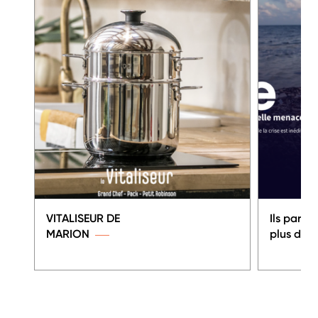
VITALISEUR DE
Ils parle
MARION
plus de l'