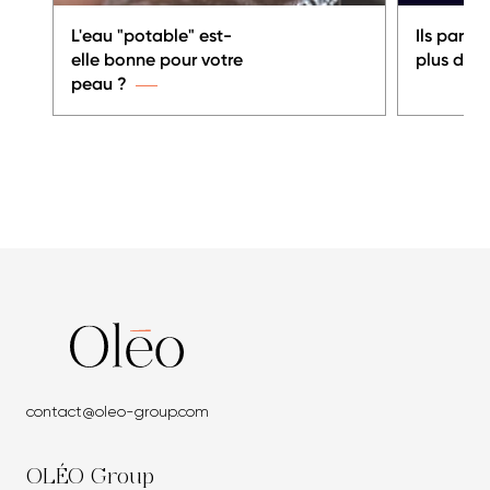
L'eau "potable" est-
Ils parle
elle bonne pour votre
plus de l'
peau ?
contact@oleo-group.com
OLÉO Group