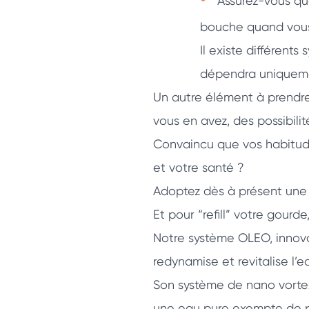
Assurez-vous que
bouche quand vous a
Il existe différents
dépendra uniquemen
Un autre élément à prendre
vous en avez, des possibilit
Convaincu que vos habitud
et votre santé ?
Adoptez dès à présent une
Et pour “refill” votre gourd
Notre système OLEO, innova
redynamise et revitalise l’e
Son système de nano vortex,
une eau pure exempte de pr