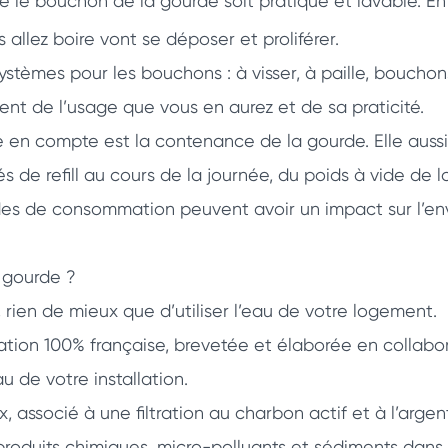
 le bouchon de la gourde soit pratique et lavable. En e
llez boire vont se déposer et proliférer.
 systèmes pour les bouchons : à visser, à paille, boucho
t de l’usage que vous en aurez et de sa praticité.
 en compte est la contenance de la gourde. Elle auss
és de refill au cours de la journée, du poids à vide de l
es de consommation peuvent avoir un impact sur l’en
 gourde ?
e, rien de mieux que d’utiliser l’eau de votre logement.
tion 100% française, brevetée et élaborée en collabo
au de votre installation.
 associé à une filtration au charbon actif et à l’argen
oduits chimiques, micro-polluants et sédiments dans t