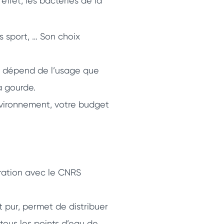
ffet, les bactéries de la
ns sport, … Son choix
i dépend de l’usage que
a gourde.
vironnement, votre budget
ration avec le CNRS
t pur, permet de distribuer
ous les points d’eau de