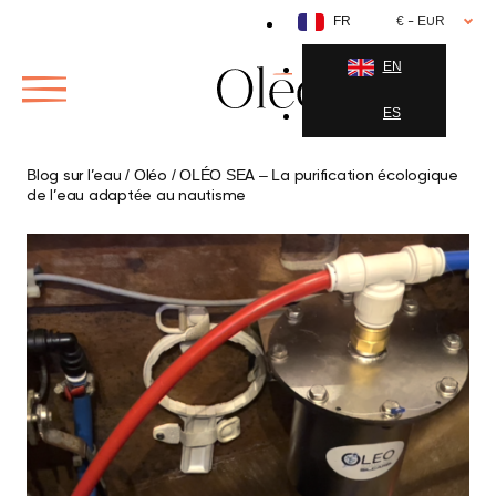
Aller
FR
€ - EUR
au
contenu
EN
ES
Blog sur l’eau
/
Oléo
/
OLÉO SEA – La purification écologique
de l’eau adaptée au nautisme